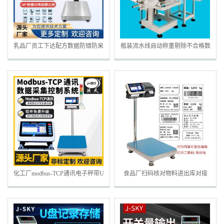
乳品厂员工下达配方数据防错防呆
瓶装流水线自动称重剔除不合格数
电子秤
据上传皮带检重秤
化工厂modbus-TCP通讯电子秤带U
食品厂扫码核对物料进出库对接
盘储存报警打印
ERP/MES系统电子秤