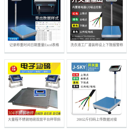
记录称重时间日期重量Excel表格
洗衣液工厂灌装称设上下限报警称
WiFi蓝牙连接电脑电子秤
重控制开关量电子秤
大量程不锈钢地磅双层平台秤带斜
200公斤扫码上传数据对接
坡电子秤
ERP/MAS电子秤