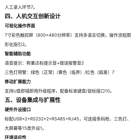
人工录入环节7。
四、人机交互创新设计
可视化操作界面
7寸彩色触控屏（800×480分辨率）支持多语言切换，操作流程图
形化指引2。
智能辅助功能
语音提示：称重达标提示音+错误报警音2
三色灯预警：绿色（正常）/黄色（临界）/红色（超差）7
移动扩展能力
支持U盘即插即用升级程序，配备标准键盘/鼠标接口10。
五、设备集成与扩展性
硬件外设接口
标配USB×2+RS232×2+RS485+RJ45，可连接条码枪、三色灯、
大屏幕等15类外设1。
环境适应性