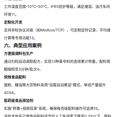
工作温度范围-10℃~50℃，IP65防护等级，满足潮湿、油污车间
环境11。
定制化开发
支持非标协议对接（如Modbus/TCP），可定制定时记录、平均值
计算等专用功能
13
。
六、典型应用案例
方便面调料包生产
通过扫码自动调取配方，实现12种香辛料的连续累计称量，配料周
期缩短至3分钟/批次4。
烘焙食品配料
面粉、糖油等大宗物料采用"加载自动累加"模式，单班产量提升
40%6。
医药级食品添加剂
实施"称重+视频双录"系统，确保每克级配料操作可追溯16。
该技术体系已使食品配料环节的人工失误率下降至0.3%以下，原料