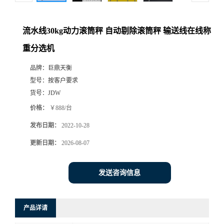
流水线30kg动力滚筒秤 自动剔除滚筒秤 输送线在线称
重分选机
品牌：
巨鼎天衡
型号：
按客户要求
货号：
JDW
价格：
￥888/台
发布日期：
2022-10-28
更新日期：
2026-08-07
发送咨询信息
产品详请