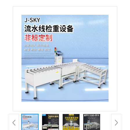
力滚筒秤 自动剔除滚筒秤 输送线在线称重分选机