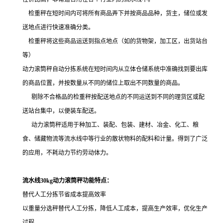
检重秤在短时间内可将所有商品弄下并按商品品种，货主，储位或发
送地点进行快速准确分类。
检重秤将这些商品运送到指点地点（如的货物架，加工区，出货站台
等）
动力滚筒秤自动分拣系统在短时间内从立体仓储系统中准确找到要出库
的商品位置，并按数量从不同的储位上取出不同数量的商品。
剔除不合格品的检重秤按配送地点的不同运送到不同的理货区或配
送站台集中，以便装车配送。
动力滚筒秤适用于种加工、装配、包装、建材、冶金、化工、粮
食、储藏物流等流水线中等行业的散状物料的配料和计量。得到了广泛
的应用，不耗动力节约劳动体力。
流水线30kg动力滚筒秤功能特点：
替代人工分拣节省成本提高效率
以重量分选秤替代人工分拣，降低人工成本，提高生产效率，优化生产
过程。