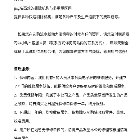
jing准高效的剔除机构与多重量区间
提供多种快速剔除机构，满足各种产品及生产速度下的废料剔除。
如果您在选购流水线动力滚筒秤的时候有任何疑问，请您及时联系我
司24小时* 客服人员（联系方式详见网站内的联系方式），巨鼎天衡全
体员工真诚期待与您合作，为您解决称重方面的烦扰，感谢您的信任！
售后服务：
1、保修内容：我们拥有* 的人员从事各类电子秤的维修服务，并建立
了* 门的维修服务队伍，能提供给客户更好更及时的维修和售后服务。
2、免费保修年限：凡属于本公司之产品，产品质量原因所发生的产品
之故障，均自购买之日起凭保修单保修一年，终身服务。
3、凡超出一年的，均按收费服务，依故障状况酌情收取零件、维修、
校准费用。
4、用户所在地暂无维修单位的，请将产品发至本公司修理或根据情况
快速服务。