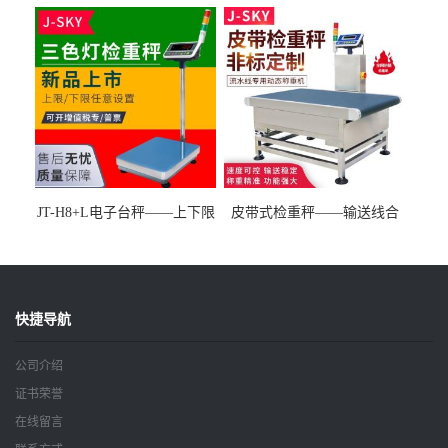
剔除滚筒秤 输送线在线称重
混料小料配方秤 数据管理智
分选机
能配方称
JT-H8+L电子台秤——上下限
皮带式检重秤——输送线合
重量报警电子磅秤
格流走不合格停机的皮带秤
快捷导航
公司介绍
证书荣誉
在线留言