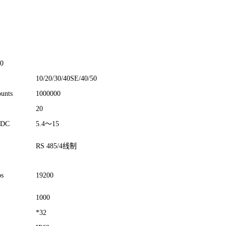
0
10/20/30/40SE/40/50
unts
1000000
20
 DC
5.4
～
15
RS 485/4
线制
s
19200
1000
*
32