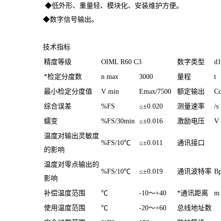
◆低外形、重量轻、模块化、安装维护方便。
◆数字信号输出。
技术指标
精度等级
OIML R60 C3
数字类型
d1
*检定分度数
n max
3000
量程
t
最小检定分度值
V min
Emax/7500
额定输出
Co
综合误差
%FS
≤±0.020
测量速率
/s
蠕变
%FS/30min
≤±0.016
激励电压
V
温度对输出灵敏度
%FS/10℃
≤±0.011
通讯接口
的影响
温度对零点输出的
%FS/10℃
≤±0.019
通讯波特率
Bp
影响
补偿温度范围
℃
-10
～
+40
*通讯距离
m
使用温度范围
℃
-20
～
+60
总线地址数