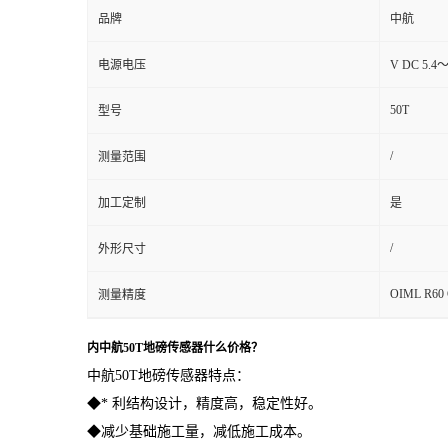
品牌
中航
电源电压
V DC 5.4
50T
型号
/
测量范围
加工定制
是
/
外形尺寸
OIML R60
测量精度
内中航50T地磅传感器什么价格？
中航50T地磅传感器特点：
◆* 利结构设计，精度高，稳定性好。
◆减少基础施工量，减低施工成本。