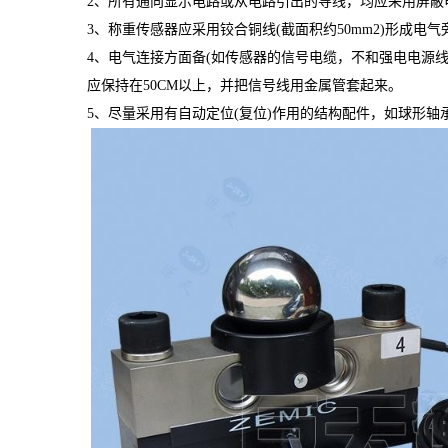
2
、所有通向显示电路或从电路引出的导线，均应采用屏蔽
3
、称重传感器应采用铰合铜线
(
截面积约
50mm2)
形成电气
4
、电气连接方面备
(
如传感器的信号电缆，不和强电电源
应保持在
50CM
以上，并把信号线用金属管套起来。
5
、尽量采用有自动定位
(
复位
)
作用的结构配件，如球形轴