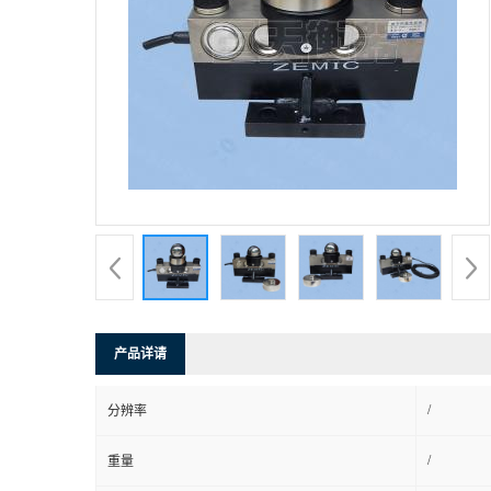
产品详请
/
分辨率
/
重量