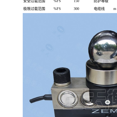
安全过载范围
%FS
150
防护等级
极限过载范围
%FS
300
电缆线
m