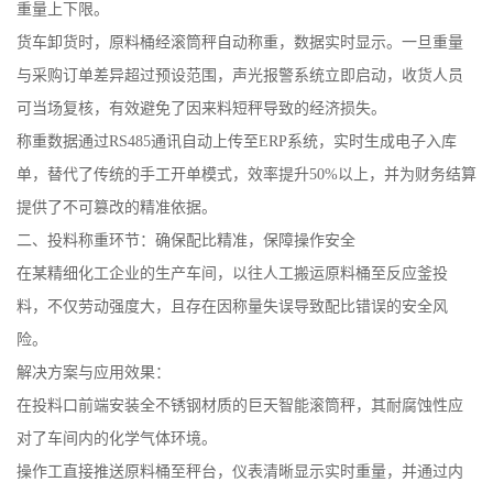
重量上下限。
货车卸货时，原料桶经滚筒秤自动称重，数据实时显示。一旦重量
与采购订单差异超过预设范围，声光报警系统立即启动，收货人员
可当场复核，有效避免了因来料短秤导致的经济损失。
称重数据通过RS485通讯自动上传至ERP系统，实时生成电子入库
单，替代了传统的手工开单模式，效率提升50%以上，并为财务结算
提供了不可篡改的精准依据。
二、投料称重环节：确保配比精准，保障操作安全
在某精细化工企业的生产车间，以往人工搬运原料桶至反应釜投
料，不仅劳动强度大，且存在因称量失误导致配比错误的安全风
险。
解决方案与应用效果：
在投料口前端安装全不锈钢材质的巨天智能滚筒秤，其耐腐蚀性应
对了车间内的化学气体环境。
操作工直接推送原料桶至秤台，仪表清晰显示实时重量，并通过内